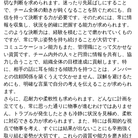
切な判断を求められます。迷ったり先延ばしにすること
で、チーム全体の動きが鈍くなることを防ぐためにも、自
信を持って決断する力が必要です。そのためには、常に情
報を収集し、状況を的確に把握する能力が求められます。
このような決断力は、経験を積むことで磨かれていくもの
ですが、常に学ぶ姿勢を持ち続けることが大切です。
コミュニケーション能力もまた、管理職にとって欠かせな
い資質です。チーム内外の人々と円滑に情報を共有し、協
力し合うことで、組織全体の目標達成に貢献します。特
に、相手の話に耳を傾ける傾聴力を持つことは、メンバー
との信頼関係を築くうえで欠かせません。誤解を避けるた
めにも、明確な言葉で自分の考えを伝えることが求められ
ます。
さらに、忍耐力や柔軟性も求められます。どんなに計画を
立てても、常に思った通りに物事が進むわけではありませ
ん。トラブルが発生したときも冷静に状況を見極め、柔軟
に対応できる力が求められます。また、時には長期的な視
点で物事を考え、すぐには結果が出ないことにも辛抱強く
取り組む姿勢が大切です。これらの資質や能力を磨き続け