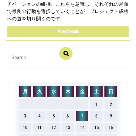
チベーションの維持。これらを意識し、それぞれの局面
で最良の行動を選択していくことが、プロジェクト成功
への道を切り開くのです。
More Details
Search
for:
月
火
水
木
金
土
日
1
2
3
4
5
6
7
8
9
10
11
12
13
14
15
16