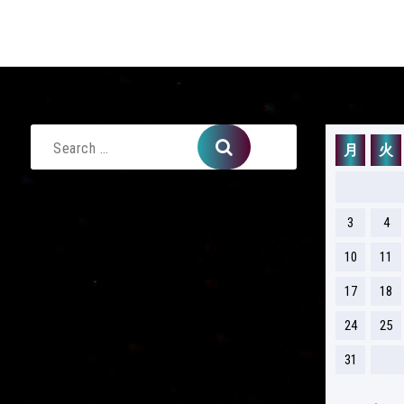
月
火
Search
for:
3
4
10
11
17
18
24
25
31