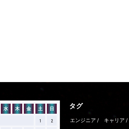
タグ
水
木
金
土
日
エンジニア
キャリア
1
2