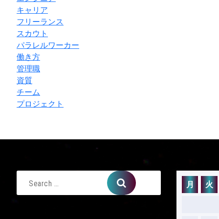
キャリア
フリーランス
スカウト
パラレルワーカー
働き方
管理職
資質
チーム
プロジェクト
月
火
Search
for: