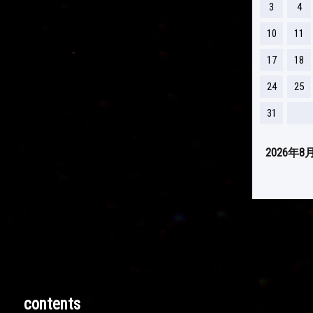
3
4
10
11
17
18
24
25
31
2026年8
contents